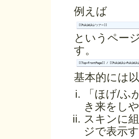
例えば
[[PukiWiki/ツアー]]
というページ
す。
[[Top>FrontPage]] / [[PukiWiki>PukiW
基本的には
「ほげ/ふ
き来をし
スキンに組
ジで表示