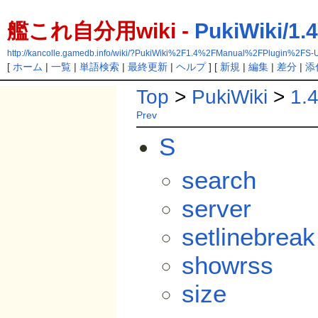
艦これ自分用wiki -
PukiWiki/1.
http://kancolle.gamedb.info/wiki/?PukiWiki%2F1.4%2FManual%2FPlugin%2FS-
[
ホーム
|
一覧
|
単語検索
|
最終更新
|
ヘルプ
] [
新規
|
編集
|
差分
|
添
Top
>
PukiWiki
>
1.
Prev
S
search
server
setlinebreak
showrss
size