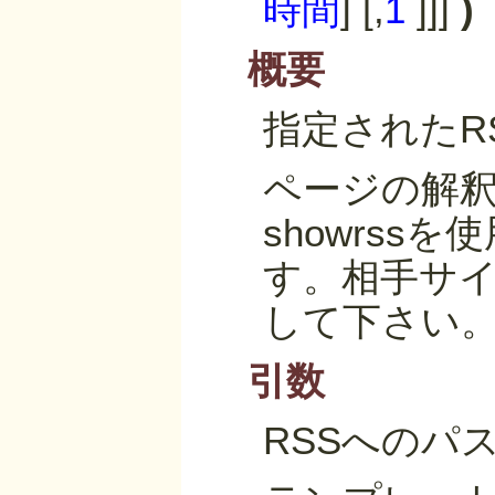
時間
] [,
1
]]]
)
概要
指定されたR
ページの解釈
showrs
す。相手サ
して下さい
引数
RSSへのパ