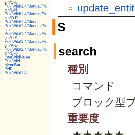
gin/S-U
update_entit
PukiWiki/1.4/Manual/Plu
gin/L-N
PukiWiki/1.4/Manual/Plu
gin/O-R
PukiWiki/1.4/Manual
S
PukiWiki/1.4/Manual/Plu
gin
PukiWiki/1.4/Manual/Plu
gin/H-K
PukiWiki/1.4/Manual/Plu
gin/A-D
search
PukiWiki/1.4/Manual/Plu
gin/E-G
InterWikiName
PukiWiki
MenuBar
種別
PHP
PukiWiki/1.4
コマンド
ブロック型
重要度
★★★★★