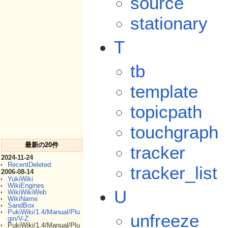
source
stationary
T
tb
template
topicpath
touchgraph
最新の20件
tracker
2024-11-24
RecentDeleted
tracker_list
2006-08-14
YukiWiki
WikiEngines
U
WikiWikiWeb
WikiName
SandBox
PukiWiki/1.4/Manual/Plu
unfreeze
gin/V-Z
PukiWiki/1.4/Manual/Plu