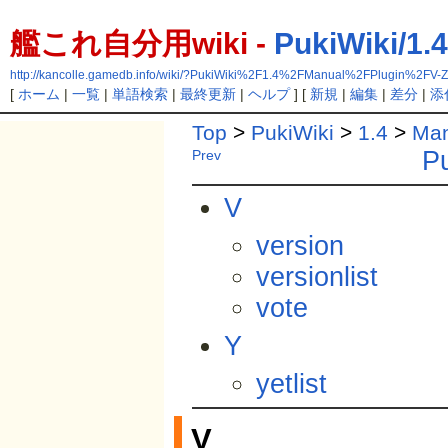
艦これ自分用wiki -
PukiWiki/1.
http://kancolle.gamedb.info/wiki/?PukiWiki%2F1.4%2FManual%2FPlugin%2FV-Z
[
ホーム
|
一覧
|
単語検索
|
最終更新
|
ヘルプ
] [
新規
|
編集
|
差分
|
添
Top
>
PukiWiki
>
1.4
>
Man
Pu
Prev
V
version
versionlist
vote
Y
yetlist
V