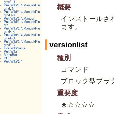
gin/S-U
PukiWiki/1.4/Manual/Plu
概要
gin/L-N
PukiWiki/1.4/Manual/Plu
gin/O-R
インストールさ
PukiWiki/1.4/Manual
PukiWiki/1.4/Manual/Plu
gin
ます。
PukiWiki/1.4/Manual/Plu
gin/H-K
PukiWiki/1.4/Manual/Plu
gin/A-D
PukiWiki/1.4/Manual/Plu
versionlist
gin/E-G
InterWikiName
PukiWiki
MenuBar
種別
PHP
PukiWiki/1.4
コマンド
ブロック型プラ
重要度
★☆☆☆☆