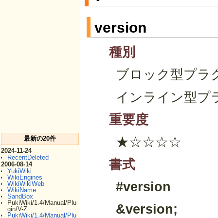
version
種別
ブロック型プラ
インライン型プ
重要度
★☆☆☆☆
最新の20件
2024-11-24
RecentDeleted
書式
2006-08-14
YukiWiki
WikiEngines
#version
WikiWikiWeb
WikiName
SandBox
PukiWiki/1.4/Manual/Plu
&version
;
gin/V-Z
PukiWiki/1.4/Manual/Plu