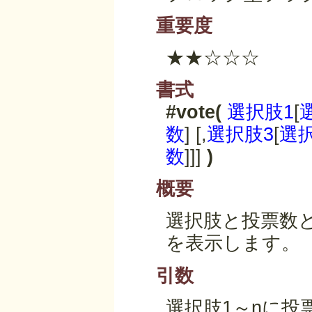
重要度
★★☆☆☆
書式
#vote(
選択肢1
[
数
] [,
選択肢3
[
選
数
]]]
)
概要
選択肢と投票数
を表示します。
引数
選択肢1～nに